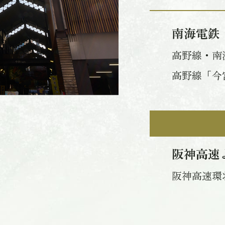
南海電鉄
高野線・南
高野線「今
阪神高速
阪神高速環