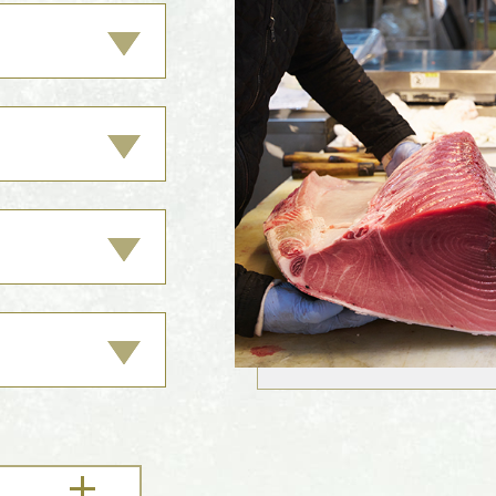
？
？
？